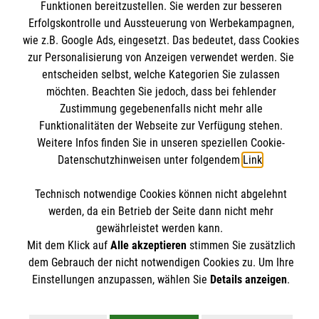
Funktionen bereitzustellen. Sie werden zur besseren
Spenden & Helfen
Informationen
Erfolgskontrolle und Aussteuerung von Werbekampagnen,
Angebote & Leistungen
wie z.B. Google Ads, eingesetzt. Das bedeutet, dass Cookies
zur Personalisierung von Anzeigen verwendet werden. Sie
Kursangebote
Kontakt
entscheiden selbst, welche Kategorien Sie zulassen
Mitarbeiten & A
ktiv werden
möchten. Beachten Sie jedoch, dass bei fehlender
Presse und Medien
Malteser online
Zustimmung gegebenenfalls nicht mehr alle
Impressum
Funktionalitäten der Webseite zur Verfügung stehen.
Datenschutz
Weitere Infos finden Sie in unseren speziellen Cookie-
Malteserorden
Datenschutzhinweisen unter folgendem
Link
.
Barrierefreiheit
Malteser Jugend
Spendenkonto
Technisch notwendige Cookies können nicht abgelehnt
Malteser International
werden, da ein Betrieb der Seite dann nicht mehr
Mediathek
gewährleistet werden kann.
Empfänger: Malteser Hilfsdienst e.V.
Sharepoint
Der Malteser Hilfsdienst e.V. ist als eingetragene
Mit dem Klick auf
Alle akzeptieren
stimmen Sie zusätzlich
IBAN: DE90 6005 0101 0001 2706 88
dem Gebrauch der nicht notwendigen Cookies zu. Um Ihre
gemeinnützige Organisation von der Körperschaft- und
BIC: SOLADEST600
Einstellungen anzupassen, wählen Sie
Details anzeigen
.
Gewerbesteuer befreit.