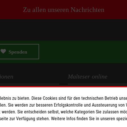
Zu allen unseren Nachrichten
Spenden
ionen
Malteser online
Malteserorden
bnis zu bieten. Diese Cookies sind für den technischen Betrieb unse
Medien
Malteser Jugend
llen. Sie werden zur besseren Erfolgskontrolle und Aussteuerung von
Malteser International
 werden. Sie entscheiden selbst, welche Kategorien Sie zulassen mö
z
Sharepoint
seite zur Verfügung stehen. Weitere Infos finden Sie in unseren spe
heit