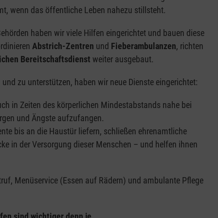
t, wenn das öffentliche Leben nahezu stillsteht.
hörden haben wir viele Hilfen eingerichtet und bauen diese
ordinieren
Abstrich-Zentren
und
Fieberambulanzen
, richten
ichen Bereitschaftsdienst
weiter ausgebaut.
 und zu unterstützen, haben wir neue Dienste eingerichtet:
uch in Zeiten des körperlichen Mindestabstands nahe bei
orgen und Ängste aufzufangen.
nte bis an die Haustür liefern, schließen ehrenamtliche
cke in der Versorgung dieser Menschen – und helfen ihnen
ruf, Menüservice (Essen auf Rädern) und ambulante Pflege
fen sind wichtiger denn je.