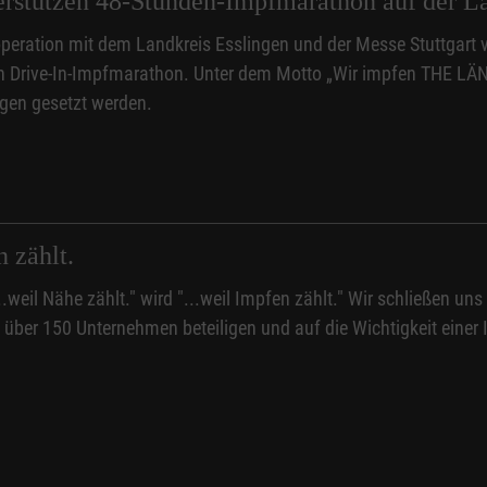
erstützen 48-Stunden-Impfmarathon auf der L
peration mit dem Landkreis Esslingen und der Messe Stuttgart
Drive-In-Impfmarathon. Unter dem Motto „Wir impfen THE LÄND
gen gesetzt werden.
n zählt.
..weil Nähe zählt." wird "...weil Impfen zählt." Wir schließe
ts über 150 Unternehmen beteiligen und auf die Wichtigkeit ei