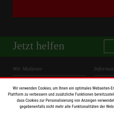
Jetzt helfen
Wir Malteser
Informat
Wir Malteser
Kontakt
Wir verwenden Cookies, um Ihnen ein optimales Webseiten-Erle
Spenden und Helfen
Presse und 
Plattform zu verbessern und zusätzliche Funktionen bereitzuste
Angebote und Leistungen
Impressum
dass Cookies zur Personalisierung von Anzeigen verwendet
Unsere Standorte
Datenschut
gegebenenfalls nicht mehr alle Funktionalitäten der Web
Unsere Kurse
Barrierefrei