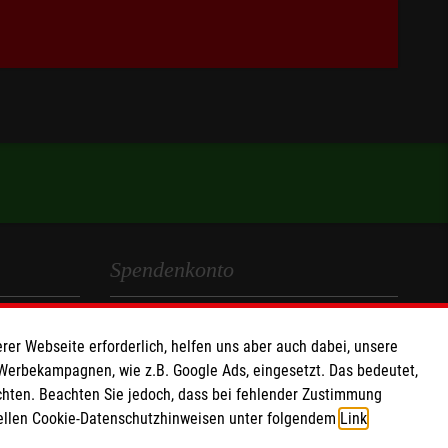
Spendenkonto
Empfänger: Malteser Hilfsdienst e.V.
rer Webseite erforderlich, helfen uns aber auch dabei, unsere
IBAN: DE90 6005 0101 0001 2706 88
 Werbekampagnen, wie z.B. Google Ads, eingesetzt. Das bedeutet,
BIC: SOLADEST600
chten. Beachten Sie jedoch, dass bei fehlender Zustimmung
ziellen Cookie-Datenschutzhinweisen unter folgendem
Link
.
Soziale Netzwerke