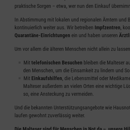
praktische Sorgen – etwa, wer nun den Einkauf übernimm
In Abstimmung mit lokalen und regionalen Ämtern und Be
kontinuierlich weiter aus. Wir betreiben
Impfzentren
, ko
Quarantäne-Einrichtungen
ein und haben unseren
Ärztl
Um vor allem die älteren Menschen nicht allein zu lassen
Mit
telefonischen Besuchen
bleiben die Malteser a
den Menschen, um die Einsamkeit zu lindern und S
Mit
Einkaufshilfen
, die Lebensmittel oder Medikame
Malteser außerdem an vielen Orten eine wichtige Lü
so, eine Ansteckung zu vermeiden.
Und die bekannten Unterstützungsangebote wie Hausnot
laufen gewohnt zuverlässig weiter.
Die Malteser sind für Menschen in Not da – unsere Hil