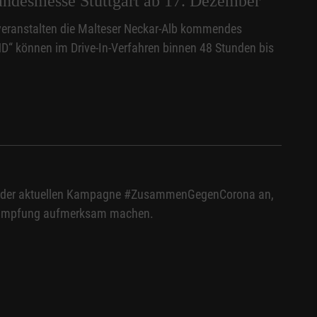
andesmesse Stuttgart ab 17. Dezember
 veranstalten die Malteser Neckar-Alb kommendes
“ können im Drive-In-Verfahren binnen 48 Stunden bis
n uns der aktuellen Kampagne #ZusammenGegenCorona an,
ner Impfung aufmerksam machen.