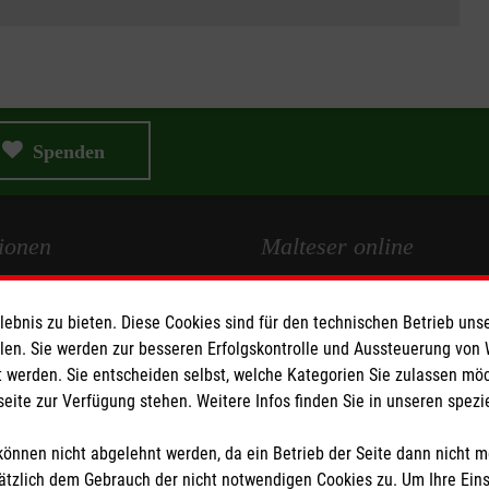
Spenden
ionen
Malteser online
Malteserorden
bnis zu bieten. Diese Cookies sind für den technischen Betrieb unse
Medien
Malteser Jugend
llen. Sie werden zur besseren Erfolgskontrolle und Aussteuerung von
Malteser International
 werden. Sie entscheiden selbst, welche Kategorien Sie zulassen mö
seite zur Verfügung stehen. Weitere Infos finden Sie in unseren spe
z
Sharepoint
heit
önnen nicht abgelehnt werden, da ein Betrieb der Seite dann nicht 
tzlich dem Gebrauch der nicht notwendigen Cookies zu. Um Ihre Ein