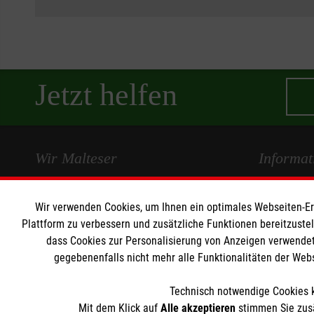
Jetzt helfen
Wir Malteser
Informat
Wir Malteser
Kontakt
Wir verwenden Cookies, um Ihnen ein optimales Webseiten-Erle
Spenden und Helfen
Presse und 
Plattform zu verbessern und zusätzliche Funktionen bereitzuste
Angebote und Leistungen
Impressum
dass Cookies zur Personalisierung von Anzeigen verwendet
gegebenenfalls nicht mehr alle Funktionalitäten der Web
Unsere Standorte
Datenschut
Unsere Kurse
Barrierefrei
Technisch notwendige Cookies k
Mitarbeiten und Aktiv werden
Mit dem Klick auf
Alle akzeptieren
stimmen Sie zusä