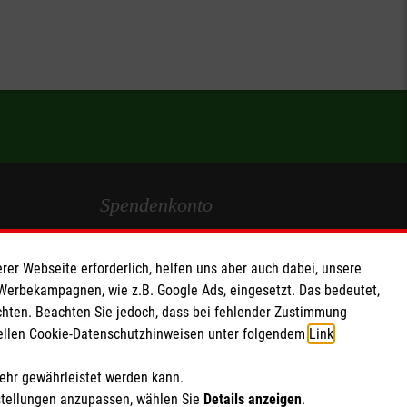
Spendenkonto
Empfänger: Malteser Hilfsdienst e.V.
rer Webseite erforderlich, helfen uns aber auch dabei, unsere
IBAN: DE90 6005 0101 0001 2706 88
 Werbekampagnen, wie z.B. Google Ads, eingesetzt. Das bedeutet,
BIC: SOLADEST600
chten. Beachten Sie jedoch, dass bei fehlender Zustimmung
ziellen Cookie-Datenschutzhinweisen unter folgendem
Link
.
Soziale Netzwerke
mehr gewährleistet werden kann.
stellungen anzupassen, wählen Sie
Details anzeigen
.