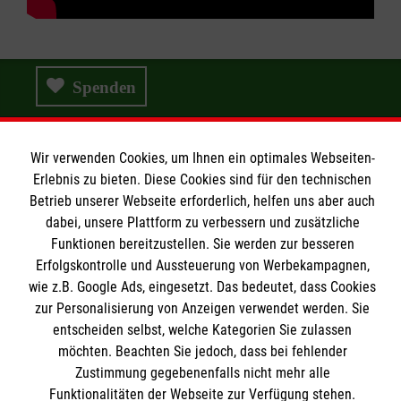
Spenden
Wir verwenden Cookies, um Ihnen ein optimales Webseiten-
Wir Malteser
Erlebnis zu bieten. Diese Cookies sind für den technischen
Betrieb unserer Webseite erforderlich, helfen uns aber auch
dabei, unsere Plattform zu verbessern und zusätzliche
Wir Malteser
Funktionen bereitzustellen. Sie werden zur besseren
Erfolgskontrolle und Aussteuerung von Werbekampagnen,
Spenden & Helfen
Informationen
wie z.B. Google Ads, eingesetzt. Das bedeutet, dass Cookies
Angebote & Leistungen
zur Personalisierung von Anzeigen verwendet werden. Sie
Kursangebote
entscheiden selbst, welche Kategorien Sie zulassen
Kontakt
möchten. Beachten Sie jedoch, dass bei fehlender
Mitarbeiten & A
ktiv werden
Presse und Medien
Zustimmung gegebenenfalls nicht mehr alle
Malteser online
Funktionalitäten der Webseite zur Verfügung stehen.
Impressum