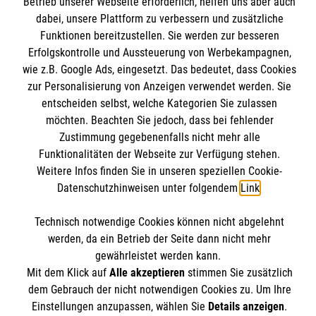
Betrieb unserer Webseite erforderlich, helfen uns aber auch
dabei, unsere Plattform zu verbessern und zusätzliche
Wir Malteser
Funktionen bereitzustellen. Sie werden zur besseren
Erfolgskontrolle und Aussteuerung von Werbekampagnen,
Spenden & Helfen
Informationen
wie z.B. Google Ads, eingesetzt. Das bedeutet, dass Cookies
Angebote & Leistungen
zur Personalisierung von Anzeigen verwendet werden. Sie
Kursangebote
entscheiden selbst, welche Kategorien Sie zulassen
Kontakt
möchten. Beachten Sie jedoch, dass bei fehlender
Mitarbeiten & A
ktiv werden
Presse und Medien
Zustimmung gegebenenfalls nicht mehr alle
Malteser online
Funktionalitäten der Webseite zur Verfügung stehen.
Impressum
Weitere Infos finden Sie in unseren speziellen Cookie-
Datenschutz
Datenschutzhinweisen unter folgendem
Link
.
Malteserorden
Barrierefreiheit
Malteser Jugend
Spendenkonto
Technisch notwendige Cookies können nicht abgelehnt
Malteser International
werden, da ein Betrieb der Seite dann nicht mehr
Mediathek
gewährleistet werden kann.
Empfänger: Malteser Hilfsdienst e.V.
Mit dem Klick auf
Alle akzeptieren
stimmen Sie zusätzlich
Sharepoint
Der Malteser Hilfsdienst e.V. ist als eingetragene
dem Gebrauch der nicht notwendigen Cookies zu. Um Ihre
IBAN: DE90 6005 0101 0001 2706 88
gemeinnützige Organisation von der Körperschaft- und
Einstellungen anzupassen, wählen Sie
Details anzeigen
.
BIC: SOLADEST600