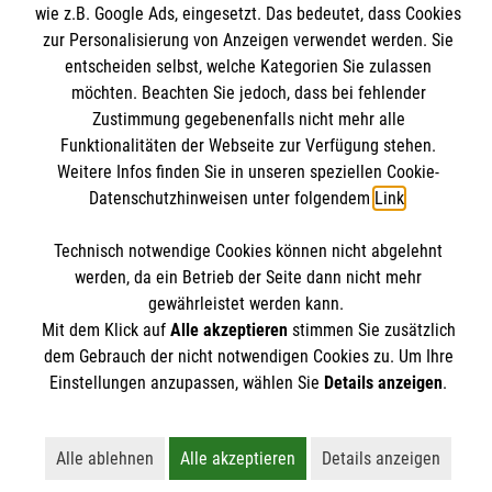
Informationen
wie z.B. Google Ads, eingesetzt. Das bedeutet, dass Cookies
Angebote & Leistungen
zur Personalisierung von Anzeigen verwendet werden. Sie
Kursangebote
entscheiden selbst, welche Kategorien Sie zulassen
Kontakt
möchten. Beachten Sie jedoch, dass bei fehlender
Mitarbeiten & A
ktiv werden
Presse und Medien
Zustimmung gegebenenfalls nicht mehr alle
Malteser online
Funktionalitäten der Webseite zur Verfügung stehen.
Impressum
Weitere Infos finden Sie in unseren speziellen Cookie-
Datenschutz
Datenschutzhinweisen unter folgendem
Link
.
Malteserorden
Barrierefreiheit
Malteser Jugend
Spendenkonto
Technisch notwendige Cookies können nicht abgelehnt
Malteser International
werden, da ein Betrieb der Seite dann nicht mehr
gewährleistet werden kann.
Mediathek
Empfänger: Malteser Hilfsdienst e.V.
Mit dem Klick auf
Alle akzeptieren
stimmen Sie zusätzlich
Sharepoint
Der Malteser Hilfsdienst e.V. ist als eingetragene
dem Gebrauch der nicht notwendigen Cookies zu. Um Ihre
IBAN: DE90 6005 0101 0001 2706 88
gemeinnützige Organisation von der Körperschaft- und
Einstellungen anzupassen, wählen Sie
Details anzeigen
.
BIC: SOLADEST600
Gewerbesteuer befreit.
Alle ablehnen
Alle akzeptieren
Details anzeigen
Lehnt alle nicht-essentiellen Cookies ab
Akzeptiert alle Cookies einschließl
Öffnet detailli