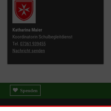
Katharina Maier
Koordinatorin Schulbegleitdienst
Tel.
07361 939455
Nachricht senden
Spenden