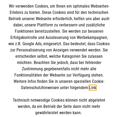
Wir Malteser
Wir verwenden Cookies, um Ihnen ein optimales Webseiten-
Erlebnis zu bieten. Diese Cookies sind für den technischen
Betrieb unserer Webseite erforderlich, helfen uns aber auch
Wir Malteser
dabei, unsere Plattform zu verbessern und zusätzliche
Funktionen bereitzustellen. Sie werden zur besseren
Spenden & Helfen
Informationen
Erfolgskontrolle und Aussteuerung von Werbekampagnen,
Angebote & Leistungen
wie z.B. Google Ads, eingesetzt. Das bedeutet, dass Cookies
Kursangebote
zur Personalisierung von Anzeigen verwendet werden. Sie
Kontakt
entscheiden selbst, welche Kategorien Sie zulassen
Mitarbeiten & A
ktiv werden
Presse und Medien
möchten. Beachten Sie jedoch, dass bei fehlender
Malteser online
Zustimmung gegebenenfalls nicht mehr alle
Impressum
Funktionalitäten der Webseite zur Verfügung stehen.
Datenschutz
Weitere Infos finden Sie in unseren speziellen Cookie-
Malteserorden
Barrierefreiheit
Datenschutzhinweisen unter folgendem
Link
.
Malteser Jugend
Spendenkonto
Malteser International
Technisch notwendige Cookies können nicht abgelehnt
Mediathek
werden, da ein Betrieb der Seite dann nicht mehr
Empfänger: Malteser Hilfsdienst e.V.
gewährleistet werden kann.
Sharepoint
Der Malteser Hilfsdienst e.V. ist als eingetragene