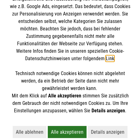
Informationen
wie z.B. Google Ads, eingesetzt. Das bedeutet, dass Cookies
Angebote & Leistungen
zur Personalisierung von Anzeigen verwendet werden. Sie
Kursangebote
entscheiden selbst, welche Kategorien Sie zulassen
Kontakt
Mitarbeiten & A
ktiv werden
möchten. Beachten Sie jedoch, dass bei fehlender
Presse und Medien
Malteser online
Zustimmung gegebenenfalls nicht mehr alle
Impressum
Funktionalitäten der Webseite zur Verfügung stehen.
Weitere Infos finden Sie in unseren speziellen Cookie-
Datenschutz
Malteserorden
Datenschutzhinweisen unter folgendem
Link
.
Barrierefreiheit
Malteser Jugend
Spendenkonto
Technisch notwendige Cookies können nicht abgelehnt
Malteser International
werden, da ein Betrieb der Seite dann nicht mehr
Mediathek
gewährleistet werden kann.
Empfänger: Malteser Hilfsdienst e.V.
Sharepoint
Mit dem Klick auf
Alle akzeptieren
stimmen Sie zusätzlich
Der Malteser Hilfsdienst e.V. ist als eingetragene
IBAN: DE90 6005 0101 0001 2706 88
dem Gebrauch der nicht notwendigen Cookies zu. Um Ihre
gemeinnützige Organisation von der Körperschaft- und
Einstellungen anzupassen, wählen Sie
Details anzeigen
.
BIC: SOLADEST600
Gewerbesteuer befreit.
Alle ablehnen
Alle akzeptieren
Details anzeigen
Lehnt alle nicht-essentiellen Cookies ab
Akzeptiert alle Cookies einschließl
Öffnet detailli