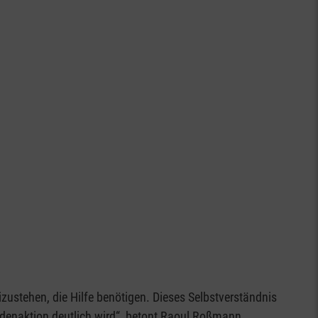
ustehen, die Hilfe benötigen. Dieses Selbstverständnis
ndenaktion deutlich wird“, betont Raoul Roßmann,