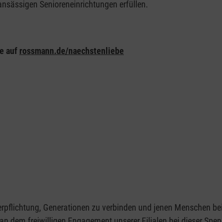
sässigen Senioreneinrichtungen erfüllen.
ie auf
rossmann.de/naechstenliebe
rpflichtung, Generationen zu verbinden und jenen Menschen beiz
an dem freiwilligen Engagement unserer Filialen bei dieser Spe