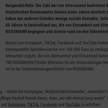
Burgwedel/Köln. Die Zahl der von Altersarmut bedrohten 
Statistischen Bundesamtes binnen eines Jahres deutlich z
haben aus anderen Gründen wenige soziale Kontakte. Sch
65 Jahren in Deutschland aus, die von Einsamkeit und Alt
ROSSMANN begegnen und starten rund um den Valentins
Nutzer von Instagram, TikTok, Facebook und YouTube haben
bereitgestellte Spendensumme von 100.000 Euro zu verdoppe
Menschen zugute, die von Altersarmut und Einsamkeit betro
700 ROSSMANN-Filialen Wünsche für ein ortsansässiges Seni
Art in der Unternehmensgeschichte von ROSSMANN.
 – startet die Kampagne „Wa(h)re Nächstenliebe“, unterstützt 
npfleger Rashid Hamid daran, dass „wir alle einmal jung waren
s auf
Instagram
,
TikTok
,
Facebook
und
YouTube
zu erhöhen: