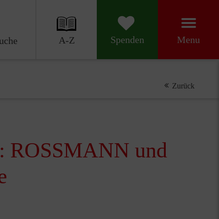
Menu
Spenden
A-Z
uche
Zurück
mut: ROSSMANN und
e