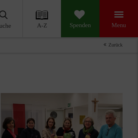
Menu
Spenden
A-Z
uche
Zurück