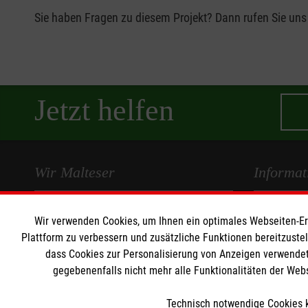
Sie haben Fragen zu diesem Projekt? Dann rufen Sie uns
Jetzt helfen
Wir Malteser
Informat
Ulm
Kontakt
Wir verwenden Cookies, um Ihnen ein optimales Webseiten-Erle
Presse und 
Plattform zu verbessern und zusätzliche Funktionen bereitzuste
Spenden und Helfen
Transparen
dass Cookies zur Personalisierung von Anzeigen verwendet
Angebote und Leistungen
gegebenenfalls nicht mehr alle Funktionalitäten der Web
Impressum
Kursangebote
Datenschut
Technisch notwendige Cookies k
Mitarbeiten und Stellenangebote