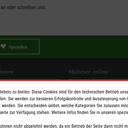
 an oder schreiben uns.
Spenden
ionen
Malteser online
Malteserorden
bnis zu bieten. Diese Cookies sind für den technischen Betrieb unse
Medien
Malteser Jugend
llen. Sie werden zur besseren Erfolgskontrolle und Aussteuerung von
z
Malteser International
 werden. Sie entscheiden selbst, welche Kategorien Sie zulassen mö
seite zur Verfügung stehen. Weitere Infos finden Sie in unseren spe
Mediathek
z
Sharepoint
önnen nicht abgelehnt werden, da ein Betrieb der Seite dann nicht 