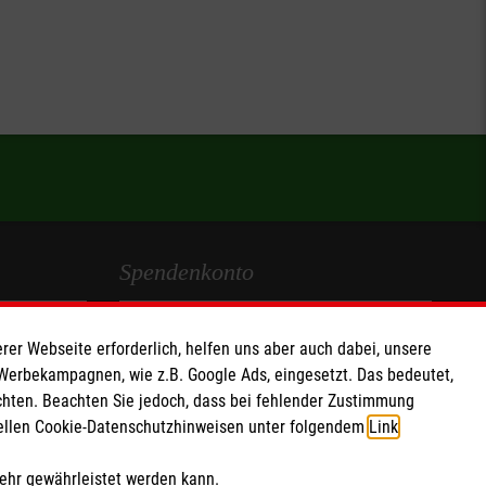
Spendenkonto
Empfänger: Malteser Hilfsdienst e.V.
rer Webseite erforderlich, helfen uns aber auch dabei, unsere
IBAN: DE90 6005 0101 0001 2706 88
 Werbekampagnen, wie z.B. Google Ads, eingesetzt. Das bedeutet,
BIC: SOLADEST600
chten. Beachten Sie jedoch, dass bei fehlender Zustimmung
ziellen Cookie-Datenschutzhinweisen unter folgendem
Link
.
Soziale Netzwerke
mehr gewährleistet werden kann.