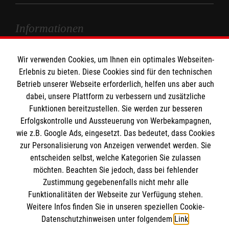
Informationen
Ulm
Kontakt
Wir verwenden Cookies, um Ihnen ein optimales Webseiten-
Spenden und Helfen
Erlebnis zu bieten. Diese Cookies sind für den technischen
Presse und Medien
Betrieb unserer Webseite erforderlich, helfen uns aber auch
Angebote und Leistungen
Transparenz
dabei, unsere Plattform zu verbessern und zusätzliche
Kursangebote
Impressum
Funktionen bereitzustellen. Sie werden zur besseren
Mitarbeiten und Stellenangebote
Erfolgskontrolle und Aussteuerung von Werbekampagnen,
Datenschutz
wie z.B. Google Ads, eingesetzt. Das bedeutet, dass Cookies
Wir Malteser
zur Personalisierung von Anzeigen verwendet werden. Sie
entscheiden selbst, welche Kategorien Sie zulassen
Malteser online
möchten. Beachten Sie jedoch, dass bei fehlender
Zustimmung gegebenenfalls nicht mehr alle
Funktionalitäten der Webseite zur Verfügung stehen.
Malteserorden
Weitere Infos finden Sie in unseren speziellen Cookie-
Malteser Jugend
Spendenkonto
Datenschutzhinweisen unter folgendem
Link
.
Malteser International