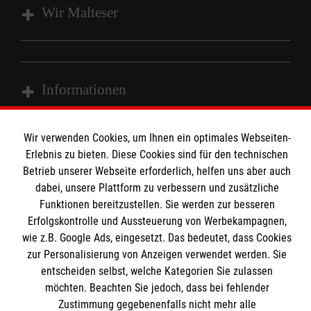
Wir Malteser
Wir Malteser
Spenden & Helfen
Informationen
Angebote & Leistungen
Kursangebote
Wir verwenden Cookies, um Ihnen ein optimales Webseiten-
Kontakt
Mitarbeiten & A
ktiv werden
Erlebnis zu bieten. Diese Cookies sind für den technischen
Presse und Medien
Malteser online
Betrieb unserer Webseite erforderlich, helfen uns aber auch
Impressum
dabei, unsere Plattform zu verbessern und zusätzliche
Datenschutz
Funktionen bereitzustellen. Sie werden zur besseren
Malteserorden
Erfolgskontrolle und Aussteuerung von Werbekampagnen,
Malteser Jugend
wie z.B. Google Ads, eingesetzt. Das bedeutet, dass Cookies
Spendenkonto
zur Personalisierung von Anzeigen verwendet werden. Sie
Malteser International
entscheiden selbst, welche Kategorien Sie zulassen
Mediathek
möchten. Beachten Sie jedoch, dass bei fehlender
Empfänger: Malteser Hilfsdienst e.V.
Soziale Netzwerke
Sharepoint
Zustimmung gegebenenfalls nicht mehr alle