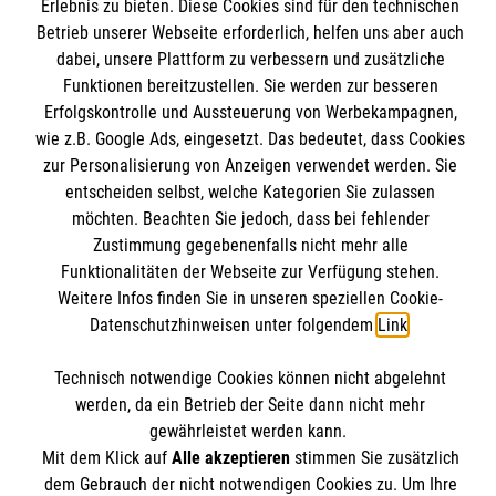
Erlebnis zu bieten. Diese Cookies sind für den technischen
Presse und Medien
Malteser online
Betrieb unserer Webseite erforderlich, helfen uns aber auch
Impressum
dabei, unsere Plattform zu verbessern und zusätzliche
Funktionen bereitzustellen. Sie werden zur besseren
Datenschutz
Malteserorden
Erfolgskontrolle und Aussteuerung von Werbekampagnen,
wie z.B. Google Ads, eingesetzt. Das bedeutet, dass Cookies
Malteser Jugend
Spendenkonto
zur Personalisierung von Anzeigen verwendet werden. Sie
Malteser International
entscheiden selbst, welche Kategorien Sie zulassen
Mediathek
möchten. Beachten Sie jedoch, dass bei fehlender
Empfänger: Malteser Hilfsdienst e.V.
Soziale Netzwerke
Sharepoint
Zustimmung gegebenenfalls nicht mehr alle
IBAN: DE90 6005 0101 0001 2706 88
Funktionalitäten der Webseite zur Verfügung stehen.
Weitere Infos finden Sie in unseren speziellen Cookie-
BIC: SOLADEST600
Soziale Netzwerke
Datenschutzhinweisen unter folgendem
Link
.
Accordion 2
Technisch notwendige Cookies können nicht abgelehnt
werden, da ein Betrieb der Seite dann nicht mehr
Der Malteser Hilfsdienst e.V. ist als eingetragene
gewährleistet werden kann.
Mit dem Klick auf
Alle akzeptieren
stimmen Sie zusätzlich
gemeinnützige Organisation von der Körperschaft- und
dem Gebrauch der nicht notwendigen Cookies zu. Um Ihre
Gewerbesteuer befreit.