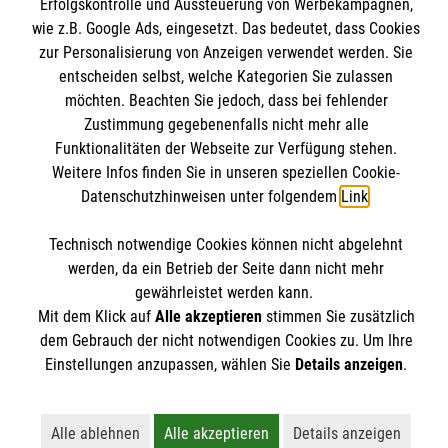
Erfolgskontrolle und Aussteuerung von Werbekampagnen,
Spenden & Helfen
Informationen
wie z.B. Google Ads, eingesetzt. Das bedeutet, dass Cookies
Angebote & Leistungen
zur Personalisierung von Anzeigen verwendet werden. Sie
Kursangebote
entscheiden selbst, welche Kategorien Sie zulassen
Kontakt
möchten. Beachten Sie jedoch, dass bei fehlender
Mitarbeiten & A
ktiv werden
Presse und Medien
Zustimmung gegebenenfalls nicht mehr alle
Malteser online
Funktionalitäten der Webseite zur Verfügung stehen.
Impressum
Weitere Infos finden Sie in unseren speziellen Cookie-
Datenschutz
Datenschutzhinweisen unter folgendem
Link
.
Malteserorden
Barrierefreiheit
Malteser Jugend
Spendenkonto
Technisch notwendige Cookies können nicht abgelehnt
Malteser International
werden, da ein Betrieb der Seite dann nicht mehr
Mediathek
gewährleistet werden kann.
Empfänger: Malteser Hilfsdienst e.V.
Mit dem Klick auf
Alle akzeptieren
stimmen Sie zusätzlich
Sharepoint
Der Malteser Hilfsdienst e.V. ist als eingetragene
dem Gebrauch der nicht notwendigen Cookies zu. Um Ihre
IBAN: DE90 6005 0101 0001 2706 88
gemeinnützige Organisation von der Körperschaft- und
Einstellungen anzupassen, wählen Sie
Details anzeigen
.
BIC: SOLADEST600
Gewerbesteuer befreit.
Alle ablehnen
Alle akzeptieren
Details anzeigen