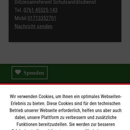
Diözesanreferent Schulsanitätsdienst
Tel.
0761 45525-143
Mobil
01713352701
Nachricht senden
Spenden
Wir verwenden Cookies, um Ihnen ein optimales Webseiten-
Wir Malteser
Erlebnis zu bieten. Diese Cookies sind für den technischen
Betrieb unserer Webseite erforderlich, helfen uns aber auch
dabei, unsere Plattform zu verbessern und zusätzliche
Wir Malteser
Funktionen bereitzustellen. Sie werden zur besseren