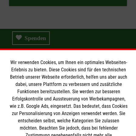
Spenden
Wir verwenden Cookies, um Ihnen ein optimales Webseiten-
Wir Malteser
Erlebnis zu bieten. Diese Cookies sind für den technischen
Betrieb unserer Webseite erforderlich, helfen uns aber auch
dabei, unsere Plattform zu verbessern und zusätzliche
Wir Malteser
Funktionen bereitzustellen. Sie werden zur besseren
Erfolgskontrolle und Aussteuerung von Werbekampagnen,
Spenden & Helfen
Informationen
wie z.B. Google Ads, eingesetzt. Das bedeutet, dass Cookies
Angebote & Leistungen
zur Personalisierung von Anzeigen verwendet werden. Sie
Kursangebote
entscheiden selbst, welche Kategorien Sie zulassen
Kontakt
möchten. Beachten Sie jedoch, dass bei fehlender
Mitarbeiten & A
ktiv werden
Presse und Medien
Zustimmung gegebenenfalls nicht mehr alle