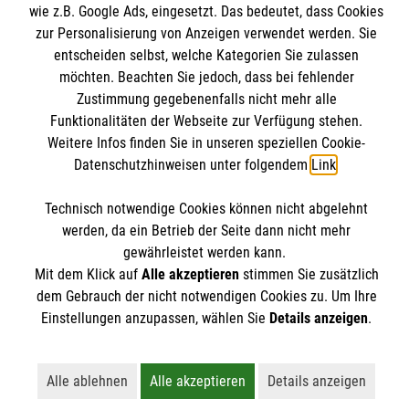
Informationen
wie z.B. Google Ads, eingesetzt. Das bedeutet, dass Cookies
Angebote & Leistungen
zur Personalisierung von Anzeigen verwendet werden. Sie
Kursangebote
entscheiden selbst, welche Kategorien Sie zulassen
Kontakt
möchten. Beachten Sie jedoch, dass bei fehlender
Mitarbeiten & A
ktiv werden
Presse und Medien
Zustimmung gegebenenfalls nicht mehr alle
Malteser online
Funktionalitäten der Webseite zur Verfügung stehen.
Impressum
Weitere Infos finden Sie in unseren speziellen Cookie-
Datenschutz
Datenschutzhinweisen unter folgendem
Link
.
Malteserorden
Barrierefreiheit
Malteser Jugend
Spendenkonto
Technisch notwendige Cookies können nicht abgelehnt
Malteser International
werden, da ein Betrieb der Seite dann nicht mehr
gewährleistet werden kann.
Mediathek
Empfänger: Malteser Hilfsdienst e.V.
Mit dem Klick auf
Alle akzeptieren
stimmen Sie zusätzlich
Sharepoint
Der Malteser Hilfsdienst e.V. ist als eingetragene
dem Gebrauch der nicht notwendigen Cookies zu. Um Ihre
IBAN: DE90 6005 0101 0001 2706 88
gemeinnützige Organisation von der Körperschaft- und
Einstellungen anzupassen, wählen Sie
Details anzeigen
.
BIC: SOLADEST600
Gewerbesteuer befreit.
Alle ablehnen
Alle akzeptieren
Details anzeigen
Lehnt alle nicht-essentiellen Cookies ab
Akzeptiert alle Cookies einschließl
Öffnet detailli