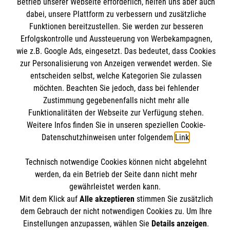
Betrieb unserer Webseite erforderlich, helfen uns aber auch
dabei, unsere Plattform zu verbessern und zusätzliche
Wir Malteser
Funktionen bereitzustellen. Sie werden zur besseren
Spenden & Helfen
Informationen
Erfolgskontrolle und Aussteuerung von Werbekampagnen,
Angebote & Leistungen
wie z.B. Google Ads, eingesetzt. Das bedeutet, dass Cookies
zur Personalisierung von Anzeigen verwendet werden. Sie
Kursangebote
entscheiden selbst, welche Kategorien Sie zulassen
Kontakt
Mitarbeiten & A
ktiv werden
möchten. Beachten Sie jedoch, dass bei fehlender
Presse und Medien
Malteser online
Zustimmung gegebenenfalls nicht mehr alle
Impressum
Funktionalitäten der Webseite zur Verfügung stehen.
Datenschutz
Weitere Infos finden Sie in unseren speziellen Cookie-
Malteserorden
Datenschutzhinweisen unter folgendem
Link
.
Barrierefreiheit
Malteser Jugend
Spendenkonto
Technisch notwendige Cookies können nicht abgelehnt
Malteser International
werden, da ein Betrieb der Seite dann nicht mehr
Mediathek
gewährleistet werden kann.
Empfänger: Malteser Hilfsdienst e.V.
Sharepoint
Der Malteser Hilfsdienst e.V. ist als eingetragene
Mit dem Klick auf
Alle akzeptieren
stimmen Sie zusätzlich
IBAN: DE90 6005 0101 0001 2706 88
dem Gebrauch der nicht notwendigen Cookies zu. Um Ihre
gemeinnützige Organisation von der Körperschaft- und
BIC: SOLADEST600
Einstellungen anzupassen, wählen Sie
Details anzeigen
.
Gewerbesteuer befreit.