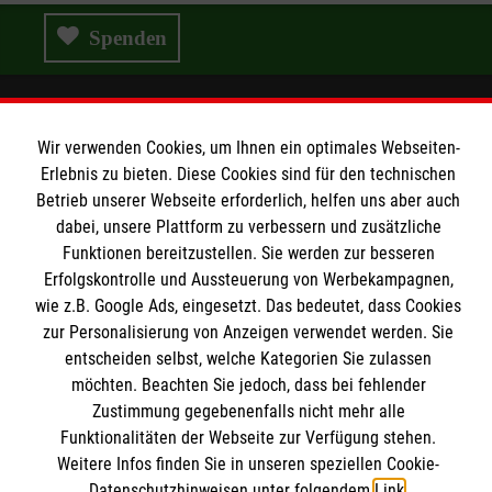
Spenden
Wir verwenden Cookies, um Ihnen ein optimales Webseiten-
Wir Malteser
Erlebnis zu bieten. Diese Cookies sind für den technischen
Betrieb unserer Webseite erforderlich, helfen uns aber auch
dabei, unsere Plattform zu verbessern und zusätzliche
Wir Malteser
Funktionen bereitzustellen. Sie werden zur besseren
Spenden & Helfen
Informationen
Erfolgskontrolle und Aussteuerung von Werbekampagnen,
Angebote & Leistungen
wie z.B. Google Ads, eingesetzt. Das bedeutet, dass Cookies
Kursangebote
zur Personalisierung von Anzeigen verwendet werden. Sie
Kontakt
entscheiden selbst, welche Kategorien Sie zulassen
Mitarbeiten & A
ktiv werden
möchten. Beachten Sie jedoch, dass bei fehlender
Presse und Medien
Malteser online
Zustimmung gegebenenfalls nicht mehr alle
Impressum
Funktionalitäten der Webseite zur Verfügung stehen.
Datenschutz
Weitere Infos finden Sie in unseren speziellen Cookie-
Malteserorden
Barrierefreiheit
Datenschutzhinweisen unter folgendem
Link
.