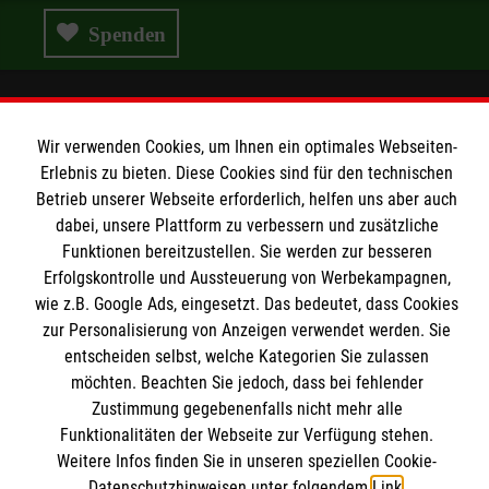
Spenden
Wir Malteser
Wir verwenden Cookies, um Ihnen ein optimales Webseiten-
Erlebnis zu bieten. Diese Cookies sind für den technischen
Betrieb unserer Webseite erforderlich, helfen uns aber auch
Wir Malteser
dabei, unsere Plattform zu verbessern und zusätzliche
Funktionen bereitzustellen. Sie werden zur besseren
Spenden & Helfen
Informationen
Erfolgskontrolle und Aussteuerung von Werbekampagnen,
Angebote & Leistungen
wie z.B. Google Ads, eingesetzt. Das bedeutet, dass Cookies
Kursangebote
zur Personalisierung von Anzeigen verwendet werden. Sie
Kontakt
entscheiden selbst, welche Kategorien Sie zulassen
Mitarbeiten & A
ktiv werden
Presse und Medien
möchten. Beachten Sie jedoch, dass bei fehlender
Malteser online
Zustimmung gegebenenfalls nicht mehr alle
Impressum
Funktionalitäten der Webseite zur Verfügung stehen.
Datenschutz
Weitere Infos finden Sie in unseren speziellen Cookie-
Malteserorden
Barrierefreiheit
Datenschutzhinweisen unter folgendem
Link
.