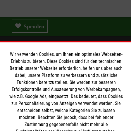
Spenden
Wir verwenden Cookies, um Ihnen ein optimales Webseiten-
Wir Malteser
Erlebnis zu bieten. Diese Cookies sind für den technischen
Betrieb unserer Webseite erforderlich, helfen uns aber auch
dabei, unsere Plattform zu verbessern und zusätzliche
Wir Malteser
Funktionen bereitzustellen. Sie werden zur besseren
Spenden & Helfen
Informationen
Erfolgskontrolle und Aussteuerung von Werbekampagnen,
Angebote & Leistungen
wie z.B. Google Ads, eingesetzt. Das bedeutet, dass Cookies
zur Personalisierung von Anzeigen verwendet werden. Sie
Kursangebote
Kontakt
entscheiden selbst, welche Kategorien Sie zulassen
Mitarbeiten & A
ktiv werden
möchten. Beachten Sie jedoch, dass bei fehlender
Presse und Medien
Malteser online
Zustimmung gegebenenfalls nicht mehr alle
Impressum