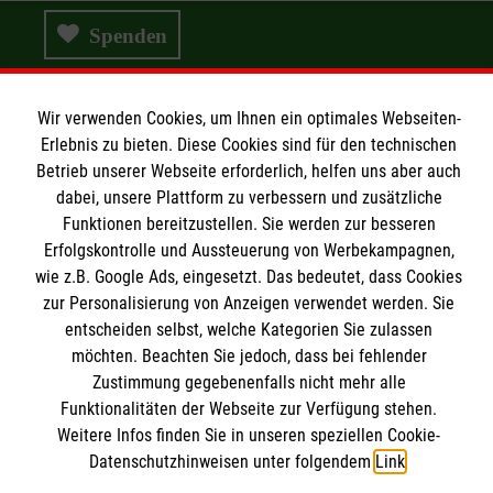
Spenden
Wir verwenden Cookies, um Ihnen ein optimales Webseiten-
Erlebnis zu bieten. Diese Cookies sind für den technischen
Wir Malteser
Betrieb unserer Webseite erforderlich, helfen uns aber auch
dabei, unsere Plattform zu verbessern und zusätzliche
Funktionen bereitzustellen. Sie werden zur besseren
Wir Malteser
Erfolgskontrolle und Aussteuerung von Werbekampagnen,
Spenden & Helfen
Informationen
wie z.B. Google Ads, eingesetzt. Das bedeutet, dass Cookies
Angebote & Leistungen
zur Personalisierung von Anzeigen verwendet werden. Sie
entscheiden selbst, welche Kategorien Sie zulassen
Kursangebote
Kontakt
möchten. Beachten Sie jedoch, dass bei fehlender
Mitarbeiten & A
ktiv werden
Zustimmung gegebenenfalls nicht mehr alle
Presse und Medien
Malteser online
Funktionalitäten der Webseite zur Verfügung stehen.
Impressum
Weitere Infos finden Sie in unseren speziellen Cookie-
Datenschutz
Datenschutzhinweisen unter folgendem
Link
.
Malteserorden
Barrierefreiheit