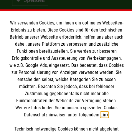
Wir verwenden Cookies, um Ihnen ein optimales Webseiten-
Wir Malteser
Erlebnis zu bieten. Diese Cookies sind für den technischen
Betrieb unserer Webseite erforderlich, helfen uns aber auch
dabei, unsere Plattform zu verbessern und zusätzliche
Wir Malteser
Funktionen bereitzustellen. Sie werden zur besseren
Erfolgskontrolle und Aussteuerung von Werbekampagnen,
Spenden & Helfen
Informationen
wie z.B. Google Ads, eingesetzt. Das bedeutet, dass Cookies
Angebote & Leistungen
zur Personalisierung von Anzeigen verwendet werden. Sie
Kursangebote
entscheiden selbst, welche Kategorien Sie zulassen
Kontakt
möchten. Beachten Sie jedoch, dass bei fehlender
Mitarbeiten & A
ktiv werden
Presse und Medien
Zustimmung gegebenenfalls nicht mehr alle
Malteser online
Funktionalitäten der Webseite zur Verfügung stehen.
Impressum
Weitere Infos finden Sie in unseren speziellen Cookie-
Datenschutz
Datenschutzhinweisen unter folgendem
Link
.
Malteserorden
Barrierefreiheit
Malteser Jugend
Spendenkonto
Technisch notwendige Cookies können nicht abgelehnt