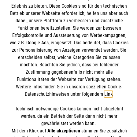
Presse und Medien
Erlebnis zu bieten. Diese Cookies sind für den technischen
Wir Malteser
Transparenz
Betrieb unserer Webseite erforderlich, helfen uns aber auch
dabei, unsere Plattform zu verbessern und zusätzliche
Impressum
Funktionen bereitzustellen. Sie werden zur besseren
Datenschutz
Erfolgskontrolle und Aussteuerung von Werbekampagnen,
wie z.B. Google Ads, eingesetzt. Das bedeutet, dass Cookies
zur Personalisierung von Anzeigen verwendet werden. Sie
Malteser online
entscheiden selbst, welche Kategorien Sie zulassen
möchten. Beachten Sie jedoch, dass bei fehlender
Zustimmung gegebenenfalls nicht mehr alle
Malteserorden
Funktionalitäten der Webseite zur Verfügung stehen.
Malteser Jugend
Weitere Infos finden Sie in unseren speziellen Cookie-
Spendenkonto
Datenschutzhinweisen unter folgendem
Link
.
Malteser International
Mediathek
Technisch notwendige Cookies können nicht abgelehnt
Empfänger: Malteser Hilfsdienst e.V.
Sharepoint
werden, da ein Betrieb der Seite dann nicht mehr
IBAN: DE38 3706 0120 1201 2136 70
gewährleistet werden kann.
BIC: GENODED1PA7
Mit dem Klick auf
Alle akzeptieren
stimmen Sie zusätzlich
Der Malteser Hilfsdienst e.V. ist als eingetragene