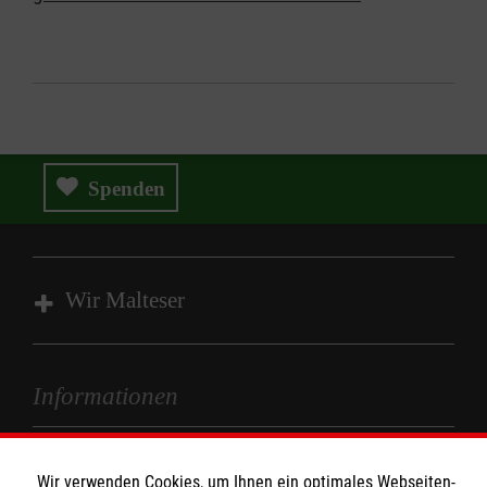
Spenden
Wir Malteser
Spenden und Helfen
Informationen
Angebote und Leistungen
Kursangebote
Kontakt
Mitarbeiten und Stellenangebote
Wir verwenden Cookies, um Ihnen ein optimales Webseiten-