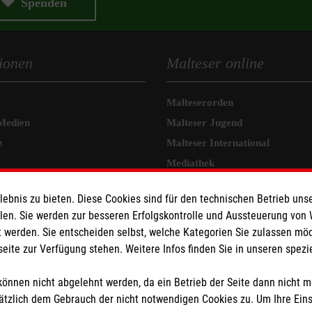
Spenden
ionen
Malteser online
Malteserorden
Medien
Malteser Jugend
z
Malteser International
Mediathek
z
Sharepoint
bnis zu bieten. Diese Cookies sind für den technischen Betrieb unse
llen. Sie werden zur besseren Erfolgskontrolle und Aussteuerung von
 werden. Sie entscheiden selbst, welche Kategorien Sie zulassen mö
seite zur Verfügung stehen. Weitere Infos finden Sie in unseren spe
önnen nicht abgelehnt werden, da ein Betrieb der Seite dann nicht 
tzlich dem Gebrauch der nicht notwendigen Cookies zu. Um Ihre Ein