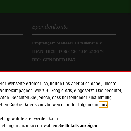
Spendenkonto
Empfänger: Malteser Hilfsdienst e.V.
IBAN: DE38 3706 0120 1201 2136 70
BIC: GENODED1PA7
Soziale Netzwerke
rer Webseite erforderlich, helfen uns aber auch dabei, unsere
 Werbekampagnen, wie z.B. Google Ads, eingesetzt. Das bedeutet,
chten. Beachten Sie jedoch, dass bei fehlender Zustimmung
ziellen Cookie-Datenschutzhinweisen unter folgendem
Link
.
mehr gewährleistet werden kann.
stellungen anzupassen, wählen Sie
Details anzeigen
.