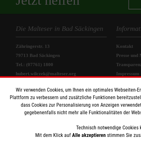
Jetzt helfen
Die Malteser in Bad Säckingen
Informat
Zähringerstr. 13
Kontakt
79713 Bad Säckingen
Presse und 
Tel.: (07761) 1800
Transparen
hubert.wilczek@malteser.org
Impressum
Datenschut
Wir Malteser
Wir verwenden Cookies, um Ihnen ein optimales Webseiten-Erle
Plattform zu verbessern und zusätzliche Funktionen bereitzuste
dass Cookies zur Personalisierung von Anzeigen verwendet
Spenden und Helfen
gegebenenfalls nicht mehr alle Funktionalitäten der Web
Angebote und Leistungen
Kursangebote
Technisch notwendige Cookies k
Mit dem Klick auf
Alle akzeptieren
stimmen Sie zusä
Mitarbeiten und Stellenangebote