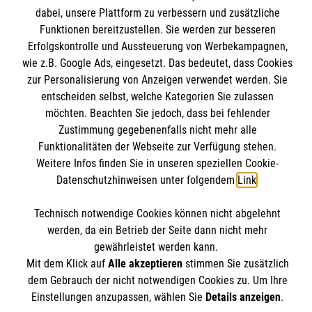
dabei, unsere Plattform zu verbessern und zusätzliche
Funktionen bereitzustellen. Sie werden zur besseren
Wir Malteser
Erfolgskontrolle und Aussteuerung von Werbekampagnen,
Spenden & Helfen
Informationen
wie z.B. Google Ads, eingesetzt. Das bedeutet, dass Cookies
Angebote & Leistungen
zur Personalisierung von Anzeigen verwendet werden. Sie
Kursangebote
entscheiden selbst, welche Kategorien Sie zulassen
Kontakt
möchten. Beachten Sie jedoch, dass bei fehlender
Mitarbeiten & A
ktiv werden
Presse und Medien
Zustimmung gegebenenfalls nicht mehr alle
Malteser online
Funktionalitäten der Webseite zur Verfügung stehen.
Impressum
Weitere Infos finden Sie in unseren speziellen Cookie-
Datenschutz
Datenschutzhinweisen unter folgendem
Link
.
Malteserorden
Barrierefreiheit
Malteser Jugend
Spendenkonto
Technisch notwendige Cookies können nicht abgelehnt
Malteser International
werden, da ein Betrieb der Seite dann nicht mehr
gewährleistet werden kann.
Mediathek
Empfänger: Malteser Hilfsdienst e.V.
Mit dem Klick auf
Alle akzeptieren
stimmen Sie zusätzlich
Sharepoint
Der Malteser Hilfsdienst e.V. ist als eingetragene
dem Gebrauch der nicht notwendigen Cookies zu. Um Ihre
IBAN: DE90 6005 0101 0001 2706 88
gemeinnützige Organisation von der Körperschaft- und
Einstellungen anzupassen, wählen Sie
Details anzeigen
.
BIC: SOLADEST600