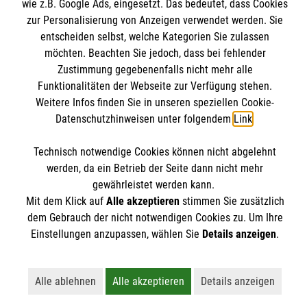
wie z.B. Google Ads, eingesetzt. Das bedeutet, dass Cookies
Angebote & Leistungen
zur Personalisierung von Anzeigen verwendet werden. Sie
Kursangebote
entscheiden selbst, welche Kategorien Sie zulassen
Kontakt
möchten. Beachten Sie jedoch, dass bei fehlender
Mitarbeiten & A
ktiv werden
Presse und Medien
Zustimmung gegebenenfalls nicht mehr alle
Malteser online
Funktionalitäten der Webseite zur Verfügung stehen.
Impressum
Weitere Infos finden Sie in unseren speziellen Cookie-
Datenschutz
Datenschutzhinweisen unter folgendem
Link
.
Malteserorden
Barrierefreiheit
Malteser Jugend
Spendenkonto
Technisch notwendige Cookies können nicht abgelehnt
Malteser International
werden, da ein Betrieb der Seite dann nicht mehr
gewährleistet werden kann.
Mediathek
Empfänger: Malteser Hilfsdienst e.V.
Mit dem Klick auf
Alle akzeptieren
stimmen Sie zusätzlich
Sharepoint
Der Malteser Hilfsdienst e.V. ist als eingetragene
dem Gebrauch der nicht notwendigen Cookies zu. Um Ihre
IBAN: DE90 6005 0101 0001 2706 88
gemeinnützige Organisation von der Körperschaft- und
Einstellungen anzupassen, wählen Sie
Details anzeigen
.
BIC: SOLADEST600
Gewerbesteuer befreit.
Alle ablehnen
Alle akzeptieren
Details anzeigen
Lehnt alle nicht-essentiellen Cookies ab
Akzeptiert alle Cookies einschließl
Öffnet detailli