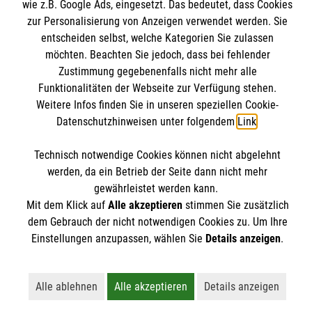
Angebote & Leistungen
wie z.B. Google Ads, eingesetzt. Das bedeutet, dass Cookies
zur Personalisierung von Anzeigen verwendet werden. Sie
Kursangebote
Kontakt
entscheiden selbst, welche Kategorien Sie zulassen
Mitarbeiten & A
ktiv werden
möchten. Beachten Sie jedoch, dass bei fehlender
Presse und Medien
Malteser online
Zustimmung gegebenenfalls nicht mehr alle
Impressum
Funktionalitäten der Webseite zur Verfügung stehen.
Datenschutz
Weitere Infos finden Sie in unseren speziellen Cookie-
Malteserorden
Datenschutzhinweisen unter folgendem
Link
.
Barrierefreiheit
Malteser Jugend
Spendenkonto
Technisch notwendige Cookies können nicht abgelehnt
Malteser International
werden, da ein Betrieb der Seite dann nicht mehr
Mediathek
gewährleistet werden kann.
Empfänger: Malteser Hilfsdienst e.V.
Sharepoint
Der Malteser Hilfsdienst e.V. ist als eingetragene
Mit dem Klick auf
Alle akzeptieren
stimmen Sie zusätzlich
IBAN: DE90 6005 0101 0001 2706 88
dem Gebrauch der nicht notwendigen Cookies zu. Um Ihre
gemeinnützige Organisation von der Körperschaft- und
BIC: SOLADEST600
Einstellungen anzupassen, wählen Sie
Details anzeigen
.
Gewerbesteuer befreit.
Alle ablehnen
Alle akzeptieren
Details anzeigen
Lehnt alle nicht-essentiellen Cookies ab
Akzeptiert alle Cookies einschließl
Öffnet detailli