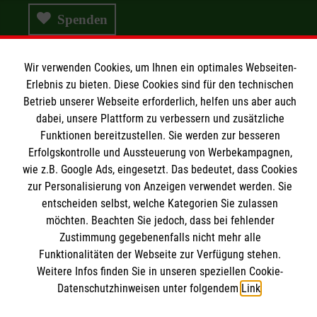
Spenden
Wir verwenden Cookies, um Ihnen ein optimales Webseiten-
Erlebnis zu bieten. Diese Cookies sind für den technischen
Wir Malteser
Betrieb unserer Webseite erforderlich, helfen uns aber auch
dabei, unsere Plattform zu verbessern und zusätzliche
Funktionen bereitzustellen. Sie werden zur besseren
Wir Malteser
Erfolgskontrolle und Aussteuerung von Werbekampagnen,
Spenden & Helfen
Informationen
wie z.B. Google Ads, eingesetzt. Das bedeutet, dass Cookies
zur Personalisierung von Anzeigen verwendet werden. Sie
Angebote & Leistungen
entscheiden selbst, welche Kategorien Sie zulassen
Kursangebote
möchten. Beachten Sie jedoch, dass bei fehlender
Kontakt
Mitarbeiten & A
ktiv werden
Zustimmung gegebenenfalls nicht mehr alle
Presse und Medien
Malteser online
Funktionalitäten der Webseite zur Verfügung stehen.
Impressum
Weitere Infos finden Sie in unseren speziellen Cookie-
Datenschutz
Datenschutzhinweisen unter folgendem
Link
.
Malteserorden
Barrierefreiheit