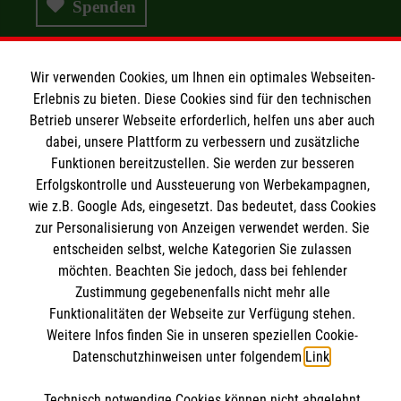
Spenden
Wir verwenden Cookies, um Ihnen ein optimales Webseiten-
Wir Malteser
Erlebnis zu bieten. Diese Cookies sind für den technischen
Betrieb unserer Webseite erforderlich, helfen uns aber auch
dabei, unsere Plattform zu verbessern und zusätzliche
Wir Malteser
Funktionen bereitzustellen. Sie werden zur besseren
Erfolgskontrolle und Aussteuerung von Werbekampagnen,
Spenden & Helfen
Informationen
wie z.B. Google Ads, eingesetzt. Das bedeutet, dass Cookies
Angebote & Leistungen
zur Personalisierung von Anzeigen verwendet werden. Sie
Kursangebote
entscheiden selbst, welche Kategorien Sie zulassen
Kontakt
möchten. Beachten Sie jedoch, dass bei fehlender
Mitarbeiten & A
ktiv werden
Presse und Medien
Zustimmung gegebenenfalls nicht mehr alle
Malteser online
Funktionalitäten der Webseite zur Verfügung stehen.
Impressum
Weitere Infos finden Sie in unseren speziellen Cookie-
Datenschutz
Datenschutzhinweisen unter folgendem
Link
.
Malteserorden
Barrierefreiheit
Malteser Jugend
Spendenkonto
Technisch notwendige Cookies können nicht abgelehnt