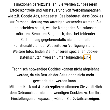
Wir Malteser
Funktionen bereitzustellen. Sie werden zur besseren
Spenden & Helfen
Informationen
Erfolgskontrolle und Aussteuerung von Werbekampagnen,
Angebote & Leistungen
wie z.B. Google Ads, eingesetzt. Das bedeutet, dass Cookies
zur Personalisierung von Anzeigen verwendet werden. Sie
Kursangebote
Kontakt
entscheiden selbst, welche Kategorien Sie zulassen
Mitarbeiten & A
ktiv werden
möchten. Beachten Sie jedoch, dass bei fehlender
Presse und Medien
Malteser online
Zustimmung gegebenenfalls nicht mehr alle
Impressum
Funktionalitäten der Webseite zur Verfügung stehen.
Datenschutz
Weitere Infos finden Sie in unseren speziellen Cookie-
Malteserorden
Datenschutzhinweisen unter folgendem
Link
.
Barrierefreiheit
Malteser Jugend
Spendenkonto
Technisch notwendige Cookies können nicht abgelehnt
Malteser International
werden, da ein Betrieb der Seite dann nicht mehr
Mediathek
gewährleistet werden kann.
Empfänger: Malteser Hilfsdienst e.V.
Sharepoint
Der Malteser Hilfsdienst e.V. ist als eingetragene
Mit dem Klick auf
Alle akzeptieren
stimmen Sie zusätzlich
IBAN: DE90 6005 0101 0001 2706 88
dem Gebrauch der nicht notwendigen Cookies zu. Um Ihre
gemeinnützige Organisation von der Körperschaft- und
BIC: SOLADEST600
Einstellungen anzupassen, wählen Sie
Details anzeigen
.
Gewerbesteuer befreit.