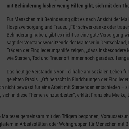
mit Behinderung bisher wenig Hilfen gibt, sich mit den T
Für Menschen mit Behinderung gibt es nach Ansicht der Malt
Hospizversorgung und Trauer. „Für schwerkranke oder trauer
Behinderung haben, gibt es nicht so eine gute Versorgung w
sagt der Vorstandsvorsitzende der Malteser in Deutschland
Trägern der Eingliederungshilfe zeigen, „dass insbesonder
wie Sterben, Tod und Trauer oft immer noch geradezu fernge
Das heutige Verständnis von Teilhabe am sozialen Leben fü
gelebten Praxis. „Oft herrscht in Einrichtungen der Eingliede
nicht bewusst für eine Arbeit mit Sterbenden entschieden – sind
 in diese Themen einzuarbeiten“, erklärt Franziska Mielke, Lei
 die Malteser gemeinsam mit den Trägern begonnen, Voraussetzu
gleitern in Arbeitsstätten oder Wohngruppen für Menschen mit B