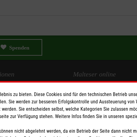
Spenden
ionen
Malteser online
Malteserorden
bnis zu bieten. Diese Cookies sind für den technischen Betrieb unse
Medien
Malteser Jugend
llen. Sie werden zur besseren Erfolgskontrolle und Aussteuerung von
 werden. Sie entscheiden selbst, welche Kategorien Sie zulassen mö
Malteser International
seite zur Verfügung stehen. Weitere Infos finden Sie in unseren spe
z
Sharepoint
önnen nicht abgelehnt werden, da ein Betrieb der Seite dann nicht 