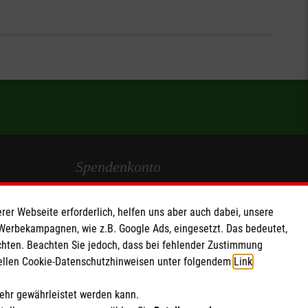
Spendenkonto
Empfänger: Malteser Hilfsdienst e.V.
rer Webseite erforderlich, helfen uns aber auch dabei, unsere
IBAN: DE90 6005 0101 0001 2706 88
 Werbekampagnen, wie z.B. Google Ads, eingesetzt. Das bedeutet,
chten. Beachten Sie jedoch, dass bei fehlender Zustimmung
BIC: SOLADEST600
ziellen Cookie-Datenschutzhinweisen unter folgendem
Link
.
Soziale Netzwerke
mehr gewährleistet werden kann.