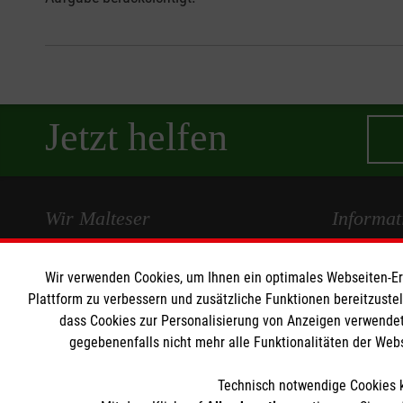
Jetzt helfen
Wir Malteser
Informat
Wir Malteser
Kontakt
Wir verwenden Cookies, um Ihnen ein optimales Webseiten-Erle
Spenden und Helfen
Presse und 
Plattform zu verbessern und zusätzliche Funktionen bereitzuste
dass Cookies zur Personalisierung von Anzeigen verwendet
Angebote und Leistungen
Impressum
gegebenenfalls nicht mehr alle Funktionalitäten der Web
Unsere Standorte
Datenschut
Unsere Kurse
Technisch notwendige Cookies k
Mitarbeiten und Aktiv werden