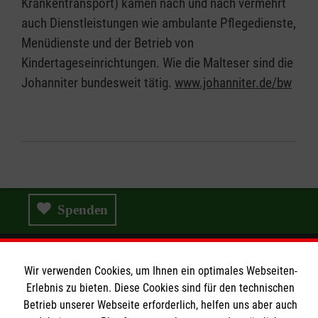
Krankentransport) kamen nach und nach vermehrt
auch Dienstleistungen wie ambulante Pflegedienste,
Menüdienste und der Betrieb von
Kindertageseinrichtungen. Wie die Malteser sind die
Johanniter bundesweit tätig.
www.johanniter.de/bw
Spenden
Wir verwenden Cookies, um Ihnen ein optimales Webseiten-
Wir Malteser
Erlebnis zu bieten. Diese Cookies sind für den technischen
Betrieb unserer Webseite erforderlich, helfen uns aber auch