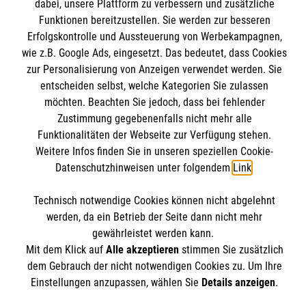
dabei, unsere Plattform zu verbessern und zusätzliche
Wir Malteser
Funktionen bereitzustellen. Sie werden zur besseren
Spenden & Helfen
Erfolgskontrolle und Aussteuerung von Werbekampagnen,
Informationen
wie z.B. Google Ads, eingesetzt. Das bedeutet, dass Cookies
Angebote & Leistungen
zur Personalisierung von Anzeigen verwendet werden. Sie
Kursangebote
entscheiden selbst, welche Kategorien Sie zulassen
Kontakt
Mitarbeiten & A
ktiv werden
möchten. Beachten Sie jedoch, dass bei fehlender
Presse und Medien
Malteser online
Zustimmung gegebenenfalls nicht mehr alle
Impressum
Funktionalitäten der Webseite zur Verfügung stehen.
Weitere Infos finden Sie in unseren speziellen Cookie-
Datenschutz
Malteserorden
Datenschutzhinweisen unter folgendem
Link
.
Barrierefreiheit
Malteser Jugend
Spendenkonto
Technisch notwendige Cookies können nicht abgelehnt
Malteser International
werden, da ein Betrieb der Seite dann nicht mehr
Mediathek
gewährleistet werden kann.
Empfänger: Malteser Hilfsdienst e.V.
Mit dem Klick auf
Alle akzeptieren
stimmen Sie zusätzlich
Sharepoint
Der Malteser Hilfsdienst e.V. ist als eingetragene
IBAN: DE90 6005 0101 0001 2706 88
dem Gebrauch der nicht notwendigen Cookies zu. Um Ihre
gemeinnützige Organisation von der Körperschaft- und
Einstellungen anzupassen, wählen Sie
Details anzeigen
.
BIC: SOLADEST600
Gewerbesteuer befreit.