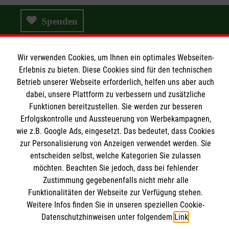
Spenden
Wir verwenden Cookies, um Ihnen ein optimales Webseiten-
Erlebnis zu bieten. Diese Cookies sind für den technischen
Wir Malteser
Betrieb unserer Webseite erforderlich, helfen uns aber auch
dabei, unsere Plattform zu verbessern und zusätzliche
Funktionen bereitzustellen. Sie werden zur besseren
Wir Malteser
Erfolgskontrolle und Aussteuerung von Werbekampagnen,
Spenden & Helfen
Informationen
wie z.B. Google Ads, eingesetzt. Das bedeutet, dass Cookies
Angebote & Leistungen
zur Personalisierung von Anzeigen verwendet werden. Sie
entscheiden selbst, welche Kategorien Sie zulassen
Kursangebote
Kontakt
möchten. Beachten Sie jedoch, dass bei fehlender
Mitarbeiten & A
ktiv werden
Zustimmung gegebenenfalls nicht mehr alle
Presse und Medien
Malteser online
Funktionalitäten der Webseite zur Verfügung stehen.
Impressum
Weitere Infos finden Sie in unseren speziellen Cookie-
Datenschutz
Datenschutzhinweisen unter folgendem
Link
.
Malteserorden