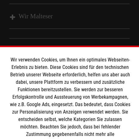
Wir Malteser
Wir Malteser
Spenden & Helfen
Informationen
Angebote & Leistungen
Wir verwenden Cookies, um Ihnen ein optimales Webseiten-
Kursangebote
Erlebnis zu bieten. Diese Cookies sind für den technischen
Kontakt
Betrieb unserer Webseite erforderlich, helfen uns aber auch
Mitarbeiten & A
ktiv werden
dabei, unsere Plattform zu verbessern und zusätzliche
Presse und Medien
Malteser online
Funktionen bereitzustellen. Sie werden zur besseren
Impressum
Erfolgskontrolle und Aussteuerung von Werbekampagnen,
Datenschutz
wie z.B. Google Ads, eingesetzt. Das bedeutet, dass Cookies
Malteserorden
zur Personalisierung von Anzeigen verwendet werden. Sie
Malteser Jugend
Spendenkonto
entscheiden selbst, welche Kategorien Sie zulassen
Malteser International
möchten. Beachten Sie jedoch, dass bei fehlender
Zustimmung gegebenenfalls nicht mehr alle
Mediathek