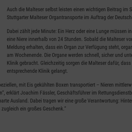
Auch die Malteser selbst leisten einen wichtigen Beitrag i
Stuttgarter Malteser Organtransporte im Auftrag der Deutsc
Dabei zählt jede Minute: Ein Herz oder eine Lunge müssen in
eine Niere innerhalb von 24 Stunden. Sobald die Malteser vo
Meldung erhalten, dass ein Organ zur Verfügung steht, orga
am Wochenende. Die Organe werden schnell, sicher und unte
Klinik gebracht. Gleichzeitig sorgen die Malteser dafür, das
entsprechende Klinik gelangt.
ziellen, mit Eis gekühlten Boxen transportiert – Nieren mittle
“, erklärt Joachim Fässler, Geschäftsführer im Rettungsdienstbe
barte Ausland. Dabei tragen wir eine große Verantwortung: Hinte
 zugleich ein großes Geschenk.“