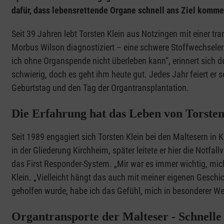
dafür, dass lebensrettende Organe schnell ans Ziel komme
Seit 39 Jahren lebt Torsten Klein aus Notzingen mit einer tra
Morbus Wilson diagnostiziert – eine schwere Stoffwechselerk
ich ohne Organspende nicht überleben kann“, erinnert sich de
schwierig, doch es geht ihm heute gut. Jedes Jahr feiert er 
Geburtstag und den Tag der Organtransplantation.
Die Erfahrung hat das Leben von Torste
Seit 1989 engagiert sich Torsten Klein bei den Maltesern in 
in der Gliederung Kirchheim, später leitete er hier die Notfal
das First Responder-System. „Mir war es immer wichtig, mich 
Klein. „Vielleicht hängt das auch mit meiner eigenen Gesc
geholfen wurde, habe ich das Gefühl, mich in besonderer We
Organtransporte der Malteser - Schnell