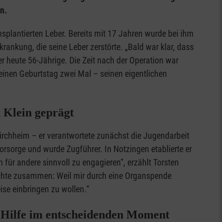
n.
nsplantierten Leber. Bereits mit 17 Jahren wurde bei ihm
rankung, die seine Leber zerstörte. „Bald war klar, dass
r heute 56-Jährige. Die Zeit nach der Operation war
seinen Geburtstag zwei Mal – seinen eigentlichen
n Klein geprägt
Kirchheim – er verantwortete zunächst die Jugendarbeit
lvorsorge und wurde Zugführer. In Notzingen etablierte er
für andere sinnvoll zu engagieren“, erzählt Torsten
hichte zusammen: Weil mir durch eine Organspende
ise einbringen zu wollen.“
e Hilfe im entscheidenden Moment