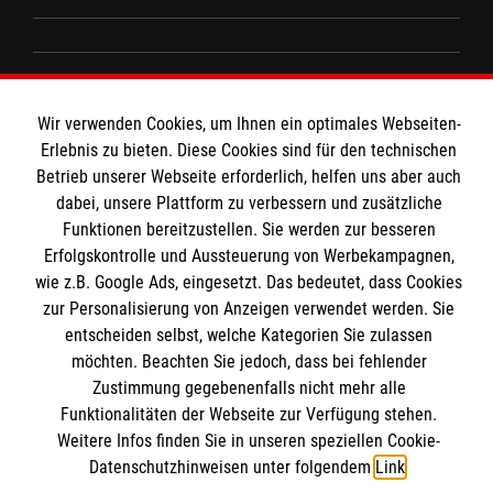
Wir Malteser
Spenden & Helfen
Informationen
Angebote & Leistungen
Wir verwenden Cookies, um Ihnen ein optimales Webseiten-
Erlebnis zu bieten. Diese Cookies sind für den technischen
Kursangebote
Kontakt
Betrieb unserer Webseite erforderlich, helfen uns aber auch
Mitarbeiten & A
ktiv werden
dabei, unsere Plattform zu verbessern und zusätzliche
Presse und Medien
Malteser online
Funktionen bereitzustellen. Sie werden zur besseren
Impressum
Erfolgskontrolle und Aussteuerung von Werbekampagnen,
Datenschutz
wie z.B. Google Ads, eingesetzt. Das bedeutet, dass Cookies
Malteserorden
zur Personalisierung von Anzeigen verwendet werden. Sie
Malteser Jugend
entscheiden selbst, welche Kategorien Sie zulassen
Spendenkonto
möchten. Beachten Sie jedoch, dass bei fehlender
Malteser International
Zustimmung gegebenenfalls nicht mehr alle
Mediathek
Funktionalitäten der Webseite zur Verfügung stehen.
Empfänger: Malteser Hilfsdienst e.V.
Soziale Netzwerke
Sharepoint
Weitere Infos finden Sie in unseren speziellen Cookie-
IBAN: DE90 6005 0101 0001 2706 88
Datenschutzhinweisen unter folgendem
Link
.
BIC: SOLADEST600