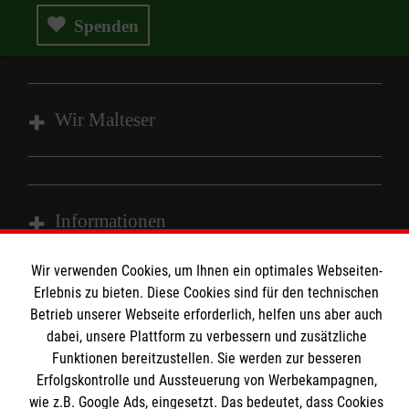
Spenden
Wir Malteser
Wir Malteser
Spenden & Helfen
Informationen
Angebote & Leistungen
Kursangebote
Wir verwenden Cookies, um Ihnen ein optimales Webseiten-
Kontakt
Erlebnis zu bieten. Diese Cookies sind für den technischen
Mitarbeiten & A
ktiv werden
Betrieb unserer Webseite erforderlich, helfen uns aber auch
Presse und Medien
Malteser online
dabei, unsere Plattform zu verbessern und zusätzliche
Impressum
Funktionen bereitzustellen. Sie werden zur besseren
Datenschutz
Erfolgskontrolle und Aussteuerung von Werbekampagnen,
Malteserorden
wie z.B. Google Ads, eingesetzt. Das bedeutet, dass Cookies