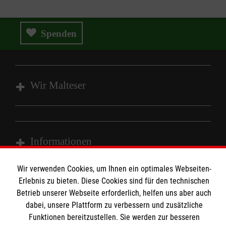
Spenden
Wir Malteser
Wir Malteser
Spenden & Helfen
Informationen
Angebote & Leistungen
Kursangebote
Wir verwenden Cookies, um Ihnen ein optimales Webseiten-
Kontakt
Erlebnis zu bieten. Diese Cookies sind für den technischen
Mitarbeiten & A
ktiv werden
Presse und Medien
Betrieb unserer Webseite erforderlich, helfen uns aber auch
Malteser online
dabei, unsere Plattform zu verbessern und zusätzliche
Impressum
Funktionen bereitzustellen. Sie werden zur besseren
Datenschutz