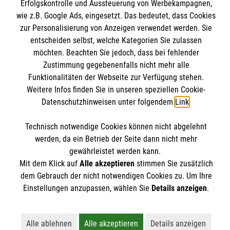
Erfolgskontrolle und Aussteuerung von Werbekampagnen,
Malteserorden
wie z.B. Google Ads, eingesetzt. Das bedeutet, dass Cookies
Malteser Jugend
Spendenkonto
zur Personalisierung von Anzeigen verwendet werden. Sie
Malteser International
entscheiden selbst, welche Kategorien Sie zulassen
möchten. Beachten Sie jedoch, dass bei fehlender
Mediathek
Empfänger: Malteser Hilfsdienst e.V.
Zustimmung gegebenenfalls nicht mehr alle
Soziale Netzwerke
Sharepoint
Funktionalitäten der Webseite zur Verfügung stehen.
IBAN: DE90 6005 0101 0001 2706 88
Weitere Infos finden Sie in unseren speziellen Cookie-
BIC: SOLADEST600
Datenschutzhinweisen unter folgendem
Link
.
Soziale Netzwerke
Accordion 2
Technisch notwendige Cookies können nicht abgelehnt
werden, da ein Betrieb der Seite dann nicht mehr
gewährleistet werden kann.
Der Malteser Hilfsdienst e.V. ist als eingetragene
Mit dem Klick auf
Alle akzeptieren
stimmen Sie zusätzlich
gemeinnützige Organisation von der Körperschaft- und
dem Gebrauch der nicht notwendigen Cookies zu. Um Ihre
Gewerbesteuer befreit.
Einstellungen anzupassen, wählen Sie
Details anzeigen
.
Alle ablehnen
Alle akzeptieren
Details anzeigen