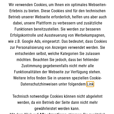
Wir verwenden Cookies, um Ihnen ein optimales Webseiten-
Kursangebote
Kontakt
Erlebnis zu bieten. Diese Cookies sind für den technischen
Mitarbeiten & A
ktiv werden
Betrieb unserer Webseite erforderlich, helfen uns aber auch
Presse und Medien
Malteser online
dabei, unsere Plattform zu verbessern und zusätzliche
Impressum
Funktionen bereitzustellen. Sie werden zur besseren
Datenschutz
Erfolgskontrolle und Aussteuerung von Werbekampagnen,
Malteserorden
wie z.B. Google Ads, eingesetzt. Das bedeutet, dass Cookies
Malteser Jugend
Spendenkonto
zur Personalisierung von Anzeigen verwendet werden. Sie
Malteser International
entscheiden selbst, welche Kategorien Sie zulassen
möchten. Beachten Sie jedoch, dass bei fehlender
Mediathek
Zustimmung gegebenenfalls nicht mehr alle
Empfänger: Malteser Hilfsdienst e.V.
Soziale Netzwerke
Sharepoint
Funktionalitäten der Webseite zur Verfügung stehen.
IBAN: DE90 6005 0101 0001 2706 88
Weitere Infos finden Sie in unseren speziellen Cookie-
BIC: SOLADEST600
Datenschutzhinweisen unter folgendem
Link
.
Soziale Netzwerke
Accordion 2
Technisch notwendige Cookies können nicht abgelehnt
werden, da ein Betrieb der Seite dann nicht mehr
gewährleistet werden kann.
Der Malteser Hilfsdienst e.V. ist als eingetragene