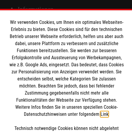
Spenden & Helfen
Informationen
Angebote & Leistungen
Wir verwenden Cookies, um Ihnen ein optimales Webseiten-
Kursangebote
Erlebnis zu bieten. Diese Cookies sind für den technischen
Kontakt
Mitarbeiten & A
ktiv werden
Betrieb unserer Webseite erforderlich, helfen uns aber auch
Presse und Medien
Malteser online
dabei, unsere Plattform zu verbessern und zusätzliche
Impressum
Funktionen bereitzustellen. Sie werden zur besseren
Datenschutz
Erfolgskontrolle und Aussteuerung von Werbekampagnen,
Malteserorden
wie z.B. Google Ads, eingesetzt. Das bedeutet, dass Cookies
zur Personalisierung von Anzeigen verwendet werden. Sie
Malteser Jugend
Spendenkonto
entscheiden selbst, welche Kategorien Sie zulassen
Malteser International
möchten. Beachten Sie jedoch, dass bei fehlender
Mediathek
Zustimmung gegebenenfalls nicht mehr alle
Empfänger: Malteser Hilfsdienst e.V.
Soziale Netzwerke
Sharepoint
Funktionalitäten der Webseite zur Verfügung stehen.
IBAN: DE90 6005 0101 0001 2706 88
Weitere Infos finden Sie in unseren speziellen Cookie-
BIC: SOLADEST600
Datenschutzhinweisen unter folgendem
Link
.
Soziale Netzwerke
Accordion 2
Technisch notwendige Cookies können nicht abgelehnt