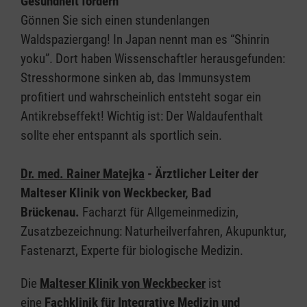
Gesundheit fördern
Gönnen Sie sich einen stundenlangen
Waldspaziergang! In Japan nennt man es “Shinrin
yoku”. Dort haben Wissenschaftler herausgefunden:
Stresshormone sinken ab, das Immunsystem
profitiert und wahrscheinlich entsteht sogar ein
Antikrebseffekt! Wichtig ist: Der Waldaufenthalt
sollte eher entspannt als sportlich sein.
Dr. med. Rainer Matejka
- Ärztlicher Leiter der
Malteser Klinik von Weckbecker, Bad
Brückenau.
Facharzt für Allgemeinmedizin,
Zusatzbezeichnung: Naturheilverfahren, Akupunktur,
Fastenarzt, Experte für biologische Medizin.
Die
Malteser Klinik von Weckbecker
ist
eine
Fachklinik für Integrative Medizin und