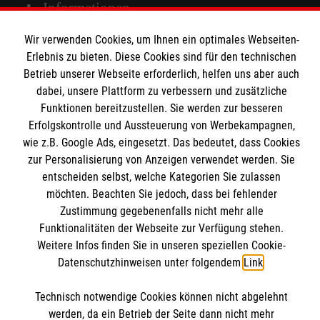
Spenden & Helfen
Informationen
Angebote & Leistungen
Wir verwenden Cookies, um Ihnen ein optimales Webseiten-
Kursangebote
Erlebnis zu bieten. Diese Cookies sind für den technischen
Kontakt
Mitarbeiten & A
ktiv werden
Betrieb unserer Webseite erforderlich, helfen uns aber auch
Presse und Medien
Malteser online
dabei, unsere Plattform zu verbessern und zusätzliche
Impressum
Funktionen bereitzustellen. Sie werden zur besseren
Datenschutz
Erfolgskontrolle und Aussteuerung von Werbekampagnen,
Malteserorden
wie z.B. Google Ads, eingesetzt. Das bedeutet, dass Cookies
zur Personalisierung von Anzeigen verwendet werden. Sie
Malteser Jugend
Spendenkonto
entscheiden selbst, welche Kategorien Sie zulassen
Malteser International
möchten. Beachten Sie jedoch, dass bei fehlender
Mediathek
Zustimmung gegebenenfalls nicht mehr alle
Empfänger: Malteser Hilfsdienst e.V.
Soziale Netzwerke
Sharepoint
Funktionalitäten der Webseite zur Verfügung stehen.
IBAN: DE90 6005 0101 0001 2706 88
Weitere Infos finden Sie in unseren speziellen Cookie-
BIC: SOLADEST600
Datenschutzhinweisen unter folgendem
Link
.
Soziale Netzwerke
Accordion 2
Technisch notwendige Cookies können nicht abgelehnt
werden, da ein Betrieb der Seite dann nicht mehr