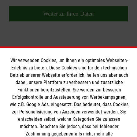
Weiter zu Ihren Daten
Wir verwenden Cookies, um Ihnen ein optimales Webseiten-
Erlebnis zu bieten. Diese Cookies sind für den technischen
Wir Malteser
Betrieb unserer Webseite erforderlich, helfen uns aber auch
dabei, unsere Plattform zu verbessern und zusätzliche
Funktionen bereitzustellen. Sie werden zur besseren
Wir Malteser
Erfolgskontrolle und Aussteuerung von Werbekampagnen,
Spenden & Helfen
Informationen
wie z.B. Google Ads, eingesetzt. Das bedeutet, dass Cookies
Angebote & Leistungen
zur Personalisierung von Anzeigen verwendet werden. Sie
entscheiden selbst, welche Kategorien Sie zulassen
Kursangebote
Kontakt
möchten. Beachten Sie jedoch, dass bei fehlender
Mitarbeiten & A
ktiv werden
Zustimmung gegebenenfalls nicht mehr alle
Presse und Medien
Malteser online