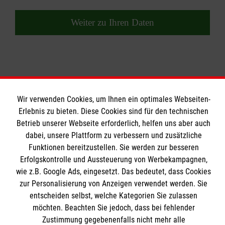
Weiter zu Ihren Daten
Wir verwenden Cookies, um Ihnen ein optimales Webseiten-
Erlebnis zu bieten. Diese Cookies sind für den technischen
Wir Malteser
Betrieb unserer Webseite erforderlich, helfen uns aber auch
dabei, unsere Plattform zu verbessern und zusätzliche
Funktionen bereitzustellen. Sie werden zur besseren
Wir Malteser
Erfolgskontrolle und Aussteuerung von Werbekampagnen,
Spenden & Helfen
Informationen
wie z.B. Google Ads, eingesetzt. Das bedeutet, dass Cookies
Angebote & Leistungen
zur Personalisierung von Anzeigen verwendet werden. Sie
entscheiden selbst, welche Kategorien Sie zulassen
Kursangebote
Kontakt
möchten. Beachten Sie jedoch, dass bei fehlender
Mitarbeiten & A
ktiv werden
Zustimmung gegebenenfalls nicht mehr alle
Presse und Medien
Malteser online