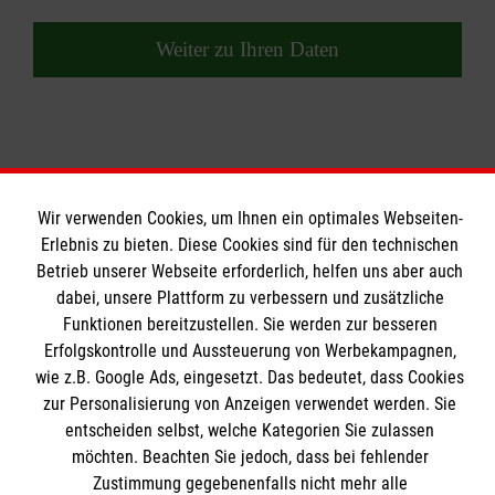
Weiter zu Ihren Daten
Wir verwenden Cookies, um Ihnen ein optimales Webseiten-
Erlebnis zu bieten. Diese Cookies sind für den technischen
Wir Malteser
Betrieb unserer Webseite erforderlich, helfen uns aber auch
dabei, unsere Plattform zu verbessern und zusätzliche
Funktionen bereitzustellen. Sie werden zur besseren
Wir Malteser
Erfolgskontrolle und Aussteuerung von Werbekampagnen,
Spenden & Helfen
Informationen
wie z.B. Google Ads, eingesetzt. Das bedeutet, dass Cookies
Angebote & Leistungen
zur Personalisierung von Anzeigen verwendet werden. Sie
entscheiden selbst, welche Kategorien Sie zulassen
Kursangebote
Kontakt
möchten. Beachten Sie jedoch, dass bei fehlender
Mitarbeiten & A
ktiv werden
Zustimmung gegebenenfalls nicht mehr alle
Presse und Medien
Malteser online