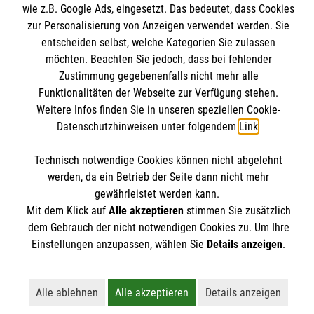
Informationen
wie z.B. Google Ads, eingesetzt. Das bedeutet, dass Cookies
Angebote & Leistungen
zur Personalisierung von Anzeigen verwendet werden. Sie
Kursangebote
entscheiden selbst, welche Kategorien Sie zulassen
Kontakt
möchten. Beachten Sie jedoch, dass bei fehlender
Mitarbeiten & A
ktiv werden
Presse und Medien
Zustimmung gegebenenfalls nicht mehr alle
Malteser online
Funktionalitäten der Webseite zur Verfügung stehen.
Impressum
Weitere Infos finden Sie in unseren speziellen Cookie-
Datenschutz
Datenschutzhinweisen unter folgendem
Link
.
Malteserorden
Barrierefreiheit
Malteser Jugend
Spendenkonto
Technisch notwendige Cookies können nicht abgelehnt
Malteser International
werden, da ein Betrieb der Seite dann nicht mehr
gewährleistet werden kann.
Mediathek
Empfänger: Malteser Hilfsdienst e.V.
Mit dem Klick auf
Alle akzeptieren
stimmen Sie zusätzlich
Sharepoint
Der Malteser Hilfsdienst e.V. ist als eingetragene
dem Gebrauch der nicht notwendigen Cookies zu. Um Ihre
IBAN: DE90 6005 0101 0001 2706 88
gemeinnützige Organisation von der Körperschaft- und
Einstellungen anzupassen, wählen Sie
Details anzeigen
.
BIC: SOLADEST600
Gewerbesteuer befreit.
Alle ablehnen
Alle akzeptieren
Details anzeigen
Lehnt alle nicht-essentiellen Cookies ab
Akzeptiert alle Cookies einschließl
Öffnet detailli