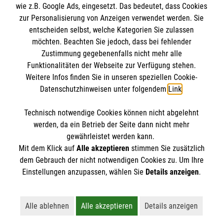
Informationen
wie z.B. Google Ads, eingesetzt. Das bedeutet, dass Cookies
Angebote & Leistungen
zur Personalisierung von Anzeigen verwendet werden. Sie
Kursangebote
entscheiden selbst, welche Kategorien Sie zulassen
Kontakt
möchten. Beachten Sie jedoch, dass bei fehlender
Mitarbeiten & A
ktiv werden
Presse und Medien
Zustimmung gegebenenfalls nicht mehr alle
Malteser online
Funktionalitäten der Webseite zur Verfügung stehen.
Impressum
Weitere Infos finden Sie in unseren speziellen Cookie-
Datenschutz
Datenschutzhinweisen unter folgendem
Link
.
Malteserorden
Barrierefreiheit
Malteser Jugend
Spendenkonto
Technisch notwendige Cookies können nicht abgelehnt
Malteser International
werden, da ein Betrieb der Seite dann nicht mehr
gewährleistet werden kann.
Mediathek
Empfänger: Malteser Hilfsdienst e.V.
Mit dem Klick auf
Alle akzeptieren
stimmen Sie zusätzlich
Sharepoint
Der Malteser Hilfsdienst e.V. ist als eingetragene
dem Gebrauch der nicht notwendigen Cookies zu. Um Ihre
IBAN: DE90 6005 0101 0001 2706 88
gemeinnützige Organisation von der Körperschaft- und
Einstellungen anzupassen, wählen Sie
Details anzeigen
.
BIC: SOLADEST600
Gewerbesteuer befreit.
Alle ablehnen
Alle akzeptieren
Details anzeigen
Lehnt alle nicht-essentiellen Cookies ab
Akzeptiert alle Cookies einschließl
Öffnet detailli