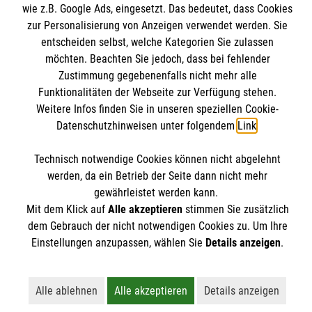
Informationen
wie z.B. Google Ads, eingesetzt. Das bedeutet, dass Cookies
Angebote & Leistungen
zur Personalisierung von Anzeigen verwendet werden. Sie
Kursangebote
entscheiden selbst, welche Kategorien Sie zulassen
Kontakt
möchten. Beachten Sie jedoch, dass bei fehlender
Mitarbeiten & A
ktiv werden
Presse und Medien
Zustimmung gegebenenfalls nicht mehr alle
Malteser online
Funktionalitäten der Webseite zur Verfügung stehen.
Impressum
Weitere Infos finden Sie in unseren speziellen Cookie-
Datenschutz
Datenschutzhinweisen unter folgendem
Link
.
Malteserorden
Barrierefreiheit
Malteser Jugend
Spendenkonto
Technisch notwendige Cookies können nicht abgelehnt
Malteser International
werden, da ein Betrieb der Seite dann nicht mehr
gewährleistet werden kann.
Mediathek
Empfänger: Malteser Hilfsdienst e.V.
Mit dem Klick auf
Alle akzeptieren
stimmen Sie zusätzlich
Sharepoint
Der Malteser Hilfsdienst e.V. ist als eingetragene
dem Gebrauch der nicht notwendigen Cookies zu. Um Ihre
IBAN: DE90 6005 0101 0001 2706 88
gemeinnützige Organisation von der Körperschaft- und
Einstellungen anzupassen, wählen Sie
Details anzeigen
.
BIC: SOLADEST600
Gewerbesteuer befreit.
Alle ablehnen
Alle akzeptieren
Details anzeigen
Lehnt alle nicht-essentiellen Cookies ab
Akzeptiert alle Cookies einschließl
Öffnet detailli