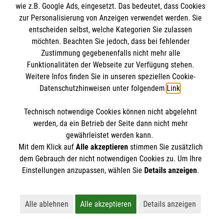
Informationen
wie z.B. Google Ads, eingesetzt. Das bedeutet, dass Cookies
Angebote & Leistungen
zur Personalisierung von Anzeigen verwendet werden. Sie
Kursangebote
entscheiden selbst, welche Kategorien Sie zulassen
Kontakt
möchten. Beachten Sie jedoch, dass bei fehlender
Mitarbeiten & A
ktiv werden
Presse und Medien
Zustimmung gegebenenfalls nicht mehr alle
Malteser online
Funktionalitäten der Webseite zur Verfügung stehen.
Impressum
Weitere Infos finden Sie in unseren speziellen Cookie-
Datenschutz
Datenschutzhinweisen unter folgendem
Link
.
Malteserorden
Barrierefreiheit
Malteser Jugend
Spendenkonto
Technisch notwendige Cookies können nicht abgelehnt
Malteser International
werden, da ein Betrieb der Seite dann nicht mehr
gewährleistet werden kann.
Mediathek
Empfänger: Malteser Hilfsdienst e.V.
Mit dem Klick auf
Alle akzeptieren
stimmen Sie zusätzlich
Sharepoint
Der Malteser Hilfsdienst e.V. ist als eingetragene
dem Gebrauch der nicht notwendigen Cookies zu. Um Ihre
IBAN: DE90 6005 0101 0001 2706 88
gemeinnützige Organisation von der Körperschaft- und
Einstellungen anzupassen, wählen Sie
Details anzeigen
.
BIC: SOLADEST600
Gewerbesteuer befreit.
Alle ablehnen
Alle akzeptieren
Details anzeigen
Lehnt alle nicht-essentiellen Cookies ab
Akzeptiert alle Cookies einschließl
Öffnet detailli