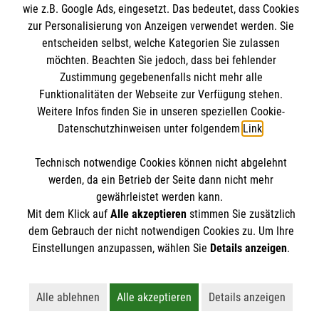
Informationen
wie z.B. Google Ads, eingesetzt. Das bedeutet, dass Cookies
Angebote & Leistungen
zur Personalisierung von Anzeigen verwendet werden. Sie
Kursangebote
entscheiden selbst, welche Kategorien Sie zulassen
Kontakt
möchten. Beachten Sie jedoch, dass bei fehlender
Mitarbeiten & A
ktiv werden
Presse und Medien
Zustimmung gegebenenfalls nicht mehr alle
Malteser online
Funktionalitäten der Webseite zur Verfügung stehen.
Impressum
Weitere Infos finden Sie in unseren speziellen Cookie-
Datenschutz
Datenschutzhinweisen unter folgendem
Link
.
Malteserorden
Barrierefreiheit
Malteser Jugend
Spendenkonto
Technisch notwendige Cookies können nicht abgelehnt
Malteser International
werden, da ein Betrieb der Seite dann nicht mehr
gewährleistet werden kann.
Mediathek
Empfänger: Malteser Hilfsdienst e.V.
Mit dem Klick auf
Alle akzeptieren
stimmen Sie zusätzlich
Sharepoint
Der Malteser Hilfsdienst e.V. ist als eingetragene
dem Gebrauch der nicht notwendigen Cookies zu. Um Ihre
IBAN: DE90 6005 0101 0001 2706 88
gemeinnützige Organisation von der Körperschaft- und
Einstellungen anzupassen, wählen Sie
Details anzeigen
.
BIC: SOLADEST600
Gewerbesteuer befreit.
Alle ablehnen
Alle akzeptieren
Details anzeigen
Lehnt alle nicht-essentiellen Cookies ab
Akzeptiert alle Cookies einschließl
Öffnet detailli