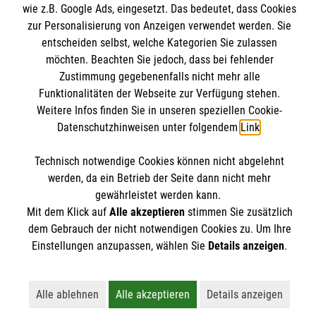
Informationen
wie z.B. Google Ads, eingesetzt. Das bedeutet, dass Cookies
Angebote & Leistungen
zur Personalisierung von Anzeigen verwendet werden. Sie
Kursangebote
entscheiden selbst, welche Kategorien Sie zulassen
Kontakt
möchten. Beachten Sie jedoch, dass bei fehlender
Mitarbeiten & A
ktiv werden
Presse und Medien
Zustimmung gegebenenfalls nicht mehr alle
Malteser online
Funktionalitäten der Webseite zur Verfügung stehen.
Impressum
Weitere Infos finden Sie in unseren speziellen Cookie-
Datenschutz
Datenschutzhinweisen unter folgendem
Link
.
Malteserorden
Barrierefreiheit
Malteser Jugend
Spendenkonto
Technisch notwendige Cookies können nicht abgelehnt
Malteser International
werden, da ein Betrieb der Seite dann nicht mehr
gewährleistet werden kann.
Mediathek
Empfänger: Malteser Hilfsdienst e.V.
Mit dem Klick auf
Alle akzeptieren
stimmen Sie zusätzlich
Sharepoint
Der Malteser Hilfsdienst e.V. ist als eingetragene
dem Gebrauch der nicht notwendigen Cookies zu. Um Ihre
IBAN: DE90 6005 0101 0001 2706 88
gemeinnützige Organisation von der Körperschaft- und
Einstellungen anzupassen, wählen Sie
Details anzeigen
.
BIC: SOLADEST600
Gewerbesteuer befreit.
Alle ablehnen
Alle akzeptieren
Details anzeigen
Lehnt alle nicht-essentiellen Cookies ab
Akzeptiert alle Cookies einschließl
Öffnet detailli